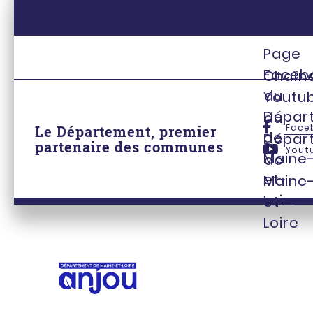
Page
Faceb
Chaîn
du
Youtu
Dépar
du
Face
Le Département, premier
de
Dépar
partenaire des communes
Yout
Maine
de
et-
Maine
Loire
et-
Loire