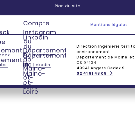
Plan du site
Compte
Mentions légales
ook
Instagram
e
Linkedin
du
be
du
Direction Ingénierie territ
tement
Département
environnement
Département
book
Instagram
Département de Maine-et-
de
tement
CS 94104
de
ube
Linkedin
-
Maine-
49941 Angers Cedex 9
Maine-
02 41 81 48 08
et-
-
et-
Loire
Loire